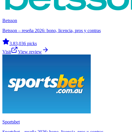
Betsson
Betsson – reseña 2026: bono, licencia, pros y contras
3.8
3,036
picks
Visit
View review
Sportsbet
Sportsbet – reseña 2026: bono, licencia, pros y contras