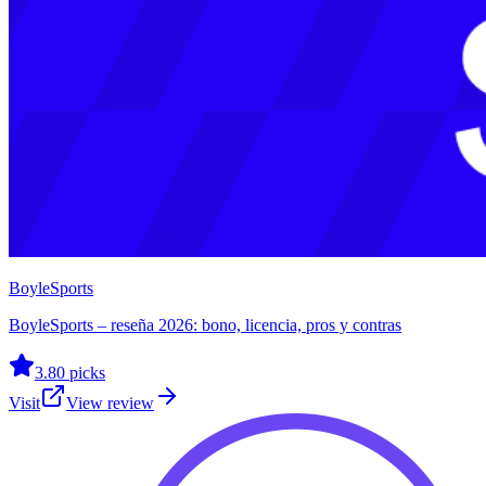
BoyleSports
BoyleSports – reseña 2026: bono, licencia, pros y contras
3.8
0
picks
Visit
View review