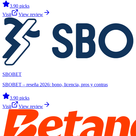
3.9
0
picks
Visit
View review
SBOBET
SBOBET – reseña 2026: bono, licencia, pros y contras
3.9
0
picks
Visit
View review