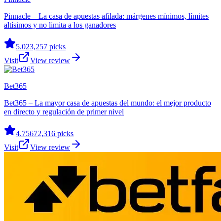
Pinnacle – La casa de apuestas afilada: márgenes mínimos, límites
altísimos y no limita a los ganadores
5.0
23,257
picks
Visit
View review
Bet365
Bet365 – La mayor casa de apuestas del mundo: el mejor producto
en directo y regulación de primer nivel
4.75
672,316
picks
Visit
View review