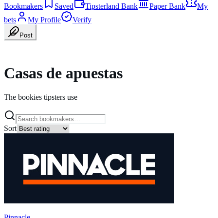
Bookmakers
Saved
Tipsterland Bank
Paper Bank
My
bets
My Profile
Verify
Post
Casas de apuestas
The bookies tipsters use
Sort
Pinnacle