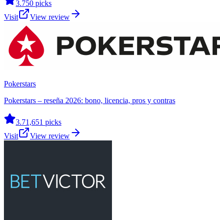
3.75
0
picks
Visit
View review
Pokerstars
Pokerstars – reseña 2026: bono, licencia, pros y contras
3.7
1,651
picks
Visit
View review