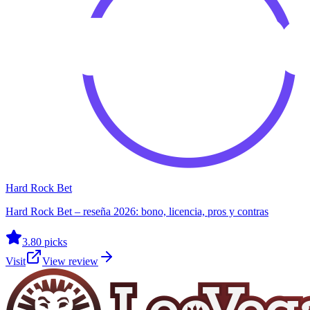
Hard Rock Bet
Hard Rock Bet – reseña 2026: bono, licencia, pros y contras
3.8
0
picks
Visit
View review