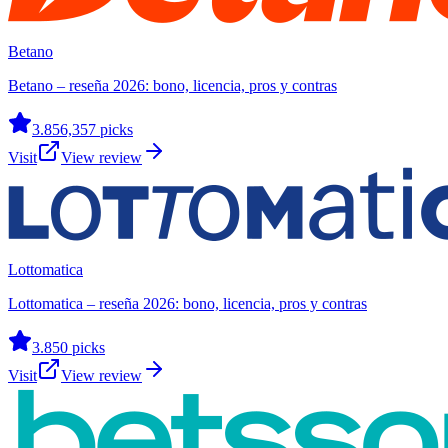
Betano
Betano – reseña 2026: bono, licencia, pros y contras
3.85
6,357
picks
Visit
View review
Lottomatica
Lottomatica – reseña 2026: bono, licencia, pros y contras
3.85
0
picks
Visit
View review