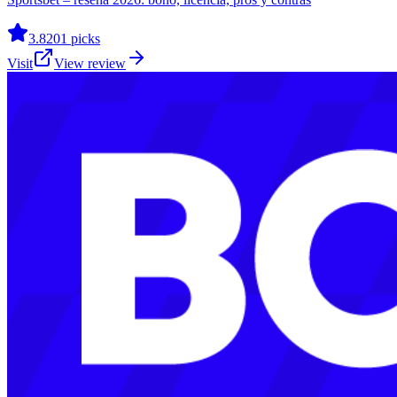
3.8
201
picks
Visit
View review