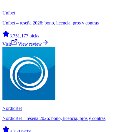
Unibet
Unibet – reseña 2026: bono, licencia, pros y contras
3.75
1,177
picks
Visit
View review
NordicBet
NordicBet – reseña 2026: bono, licencia, pros y contras
3.75
0
picks