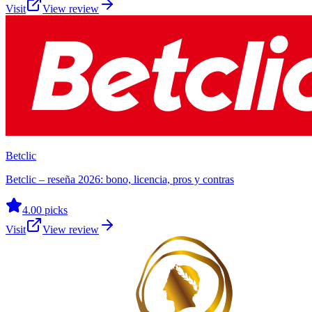
Visit
View review
Betclic
Betclic – reseña 2026: bono, licencia, pros y contras
4.0
0
picks
Visit
View review