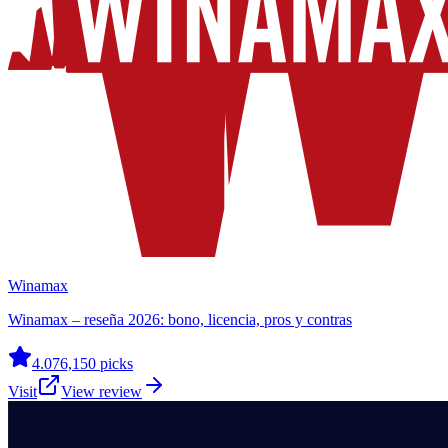
Winamax
Winamax – reseña 2026: bono, licencia, pros y contras
4.0
76,150
picks
Visit
View review