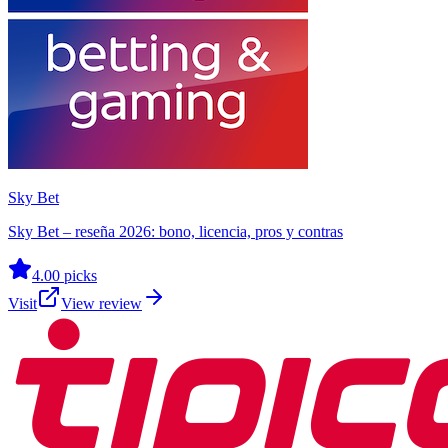
Sky Bet
Sky Bet – reseña 2026: bono, licencia, pros y contras
4.0
0
picks
Visit
View review